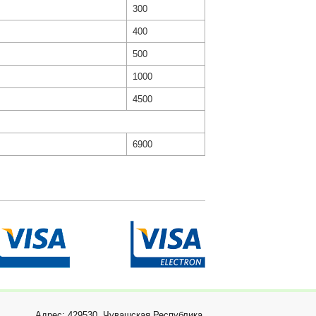
300
400
500
1000
4500
6900
Адрес: 429530, Чувашская Республика,