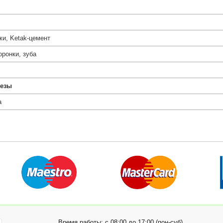
жи, Ketak-цемент
ронки, зуба
тезы
а
Время работы: с 08:00 до 17:00 (пон-суб),