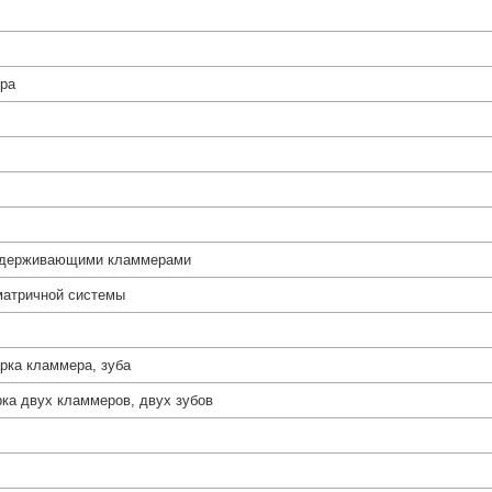
ра
- удерживающими кламмерами
матричной системы
арка кламмера, зуба
рка двух кламмеров, двух зубов