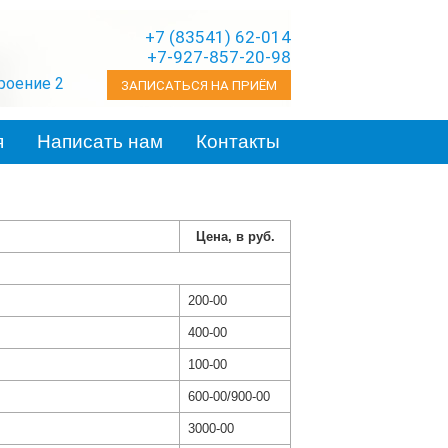
+7 (83541) 62-014
+7-927-857-20-98
троение 2
ЗАПИСАТЬСЯ НА ПРИЁМ
я
Написать нам
Контакты
Цена, в руб.
200-00
400-00
100-00
600-00/900-00
3000-00