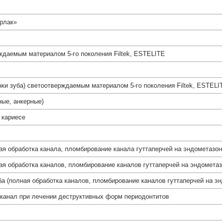
рлак»
ждаемым материалом 5-го поколения Filtek, ESTELITE
нки зуба) светоотверждаемым материалом 5-го поколения Filtek, ESTELI
ные, анкерные)
 кариесе
ая обработка канала, пломбирование канала гуттаперчей на эндометазон
ая обработка каналов, пломбирование каналов гуттаперчей на эндометаз
ба (полная обработка каналов, пломбирование каналов гуттаперчей на э
 канал при лечении деструктивных форм периодонтитов