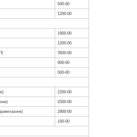
500-00
1200-00
1900-00
1200-00
TE
3500-00
900-00
500-00
е)
2200-00
оне)
2500-00
ндометазоне)
2800-00
100-00