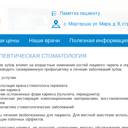
Памятка пациенту
с. Моргауши, ул. Мира, д. 8, с
и цены
Наши врачи
Полезная информаци
ПЕВТИЧЕСКАЯ СТОМАТОЛОГИЯ
ие зубов влияет на возрастные изменения костей лицевого черепа и о
роводить своевременную профилактику и лечение заболеваний зубов.
 услугам:
ультация врача-стоматолога-терапевта
ние кариеса
ние осложненных форм кариеса (пульпита, периодонита)
тическая реставрация композиционными материалами, восстановлен
ров
илактика стоматологических заболеваний
ы лечения безболезненны для пациента. Для местной анестезии испол
щие побочных эффектов.
гностики кариеса, не подходят «домашние» методы обследования пер