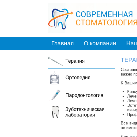
Главная
О компании
Наш
ТЕРА
Терапия
Состоян
важно п
Ортопедия
К Вашим
Конс
Пародонтология
Лече
Лече
Эсте
Зуботехническая
вини
Проф
лаборатория
Все вид
не имею
Для диа